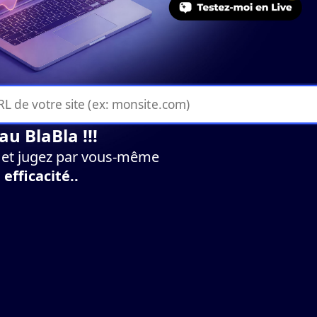
au BlaBla !!!
 et jugez par vous-même
n
efficacité..